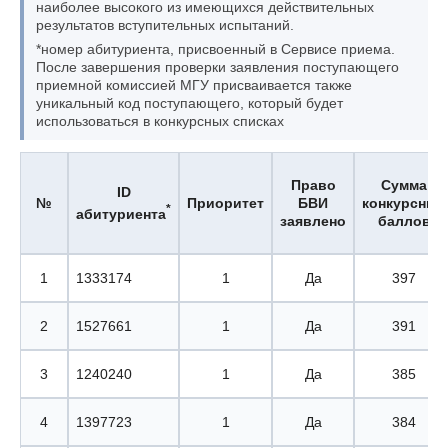
наиболее высокого из имеющихся действительных
результатов вступительных испытаний.
*номер абитуриента, присвоенный в Сервисе приема.
После завершения проверки заявления поступающего
приемной комиссией МГУ присваивается также
уникальный код поступающего, который будет
использоваться в конкурсных списках
Право
Сумма
ID
№
Приоритет
БВИ
конкурсных
*
абитуриента
заявлено
баллов
1
1333174
1
Да
397
2
1527661
1
Да
391
3
1240240
1
Да
385
4
1397723
1
Да
384