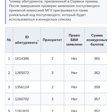
*номер абитуриента, присвоенный в Сервисе приема.
После завершения проверки заявления поступающего
приемной комиссией МГУ присваивается также
уникальный код поступающего, который будет
использоваться в конкурсных списках
Право
Сумма
ID
№
Приоритет
БВИ
конкурсных
*
абитуриента
заявлено
баллов
1
1614386
2
Нет
365
2
1265072
3
Нет
362
3
1356124
2
Нет
358
4
1260702
3
Нет
357
5
1261820
2
Нет
352