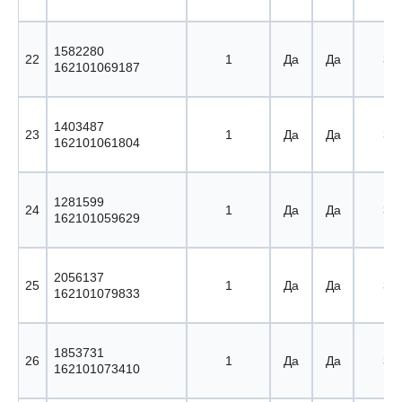
1582280
22
1
Да
Да
30 
162101069187
1403487
23
1
Да
Да
31 
162101061804
1281599
24
1
Да
Да
32 
162101059629
2056137
25
1
Да
Да
33 
162101079833
1853731
26
1
Да
Да
34 
162101073410