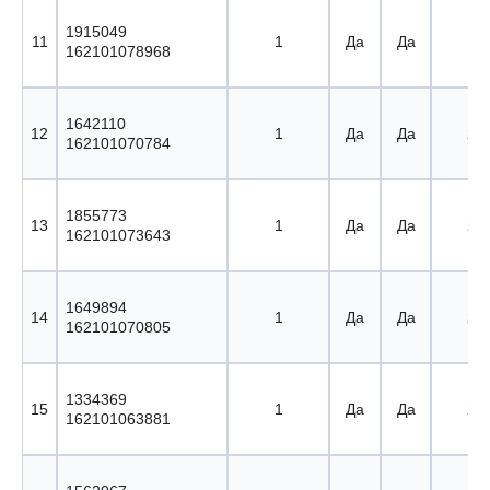
1915049
11
1
Да
Да
19 
162101078968
1642110
12
1
Да
Да
20 
162101070784
1855773
13
1
Да
Да
21 
162101073643
1649894
14
1
Да
Да
22 
162101070805
1334369
15
1
Да
Да
23 
162101063881