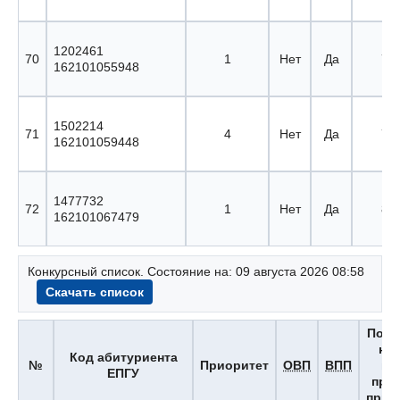
1202461
70
1
Нет
Да
78 
162101055948
1502214
71
4
Нет
Да
79 
162101059448
1477732
72
1
Нет
Да
80 
162101067479
Конкурсный список. Состояние на: 09 августа 2026 08:58
Скачать список
Поря
но
Код абитуриента
№
Приоритет
ОВП
ВПП
вы
ЕПГУ
про
прио