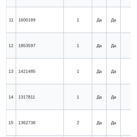
11
1600189
1
Да
Да
11 
12
1853597
1
Да
Да
12 
13
1421485
1
Да
Да
13 
14
1317811
1
Да
Да
14 
15
1362738
2
Да
Да
15 