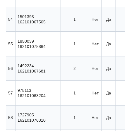
1501393
54
1
Нет
Да
62 
162101067505
1850039
55
1
Нет
Да
63 
162101078864
1492234
56
2
Нет
Да
64 
162101067681
975113
57
1
Нет
Да
65 
162101063204
1727905
58
1
Нет
Да
66 
162101076310