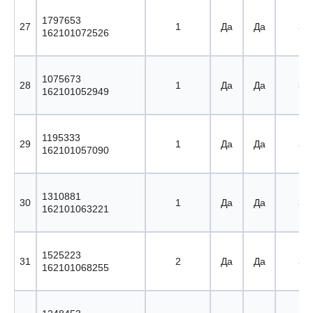
1797653
27
1
Да
Да
35 
162101072526
1075673
28
1
Да
Да
36 
162101052949
1195333
29
1
Да
Да
37 
162101057090
1310881
30
1
Да
Да
38 
162101063221
1525223
31
2
Да
Да
39 
162101068255