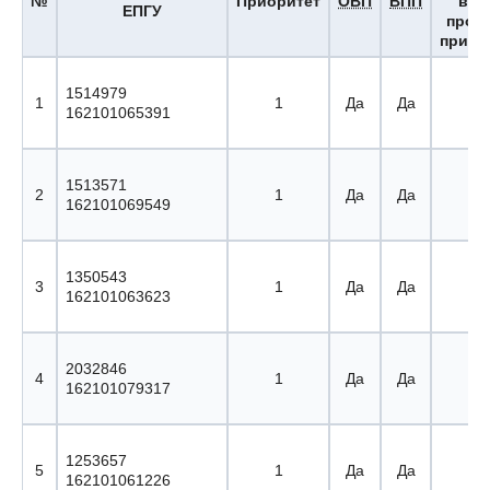
№
Приоритет
ОВП
ВПП
вы
ЕПГУ
прох
приор
1514979
1
1
Да
Да
9 
162101065391
1513571
2
1
Да
Да
10 
162101069549
1350543
3
1
Да
Да
11 
162101063623
2032846
4
1
Да
Да
12 
162101079317
1253657
5
1
Да
Да
13 
162101061226