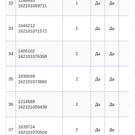
1248453
32
1
Да
Да
40 
162101059711
1644212
33
1
Да
Да
41 
162101071572
1405102
34
2
Да
Да
42 
162101076358
1839599
35
2
Да
Да
43 
162101073866
1214589
36
2
Да
Да
44 
162101059438
1639724
37
2
Да
Да
45 
162101070504