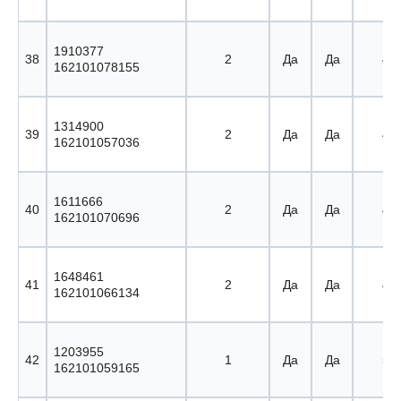
1910377
38
2
Да
Да
46 
162101078155
1314900
39
2
Да
Да
47 
162101057036
1611666
40
2
Да
Да
48 
162101070696
1648461
41
2
Да
Да
49 
162101066134
1203955
42
1
Да
Да
50 
162101059165