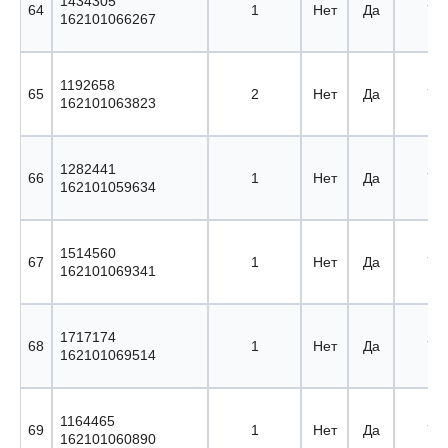
1434305
64
1
Нет
Да
72 
162101066267
1192658
65
2
Нет
Да
73 
162101063823
1282441
66
1
Нет
Да
74 
162101059634
1514560
67
1
Нет
Да
75 
162101069341
1717174
68
1
Нет
Да
76 
162101069514
1164465
69
1
Нет
Да
77 
162101060890