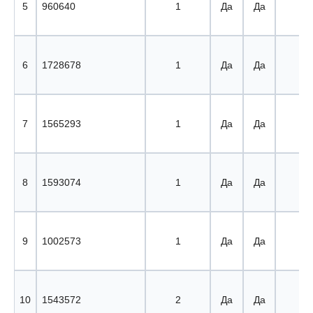
5
960640
1
Да
Да
5 
6
1728678
1
Да
Да
6 
7
1565293
1
Да
Да
7 
8
1593074
1
Да
Да
8 
9
1002573
1
Да
Да
9 
10
1543572
2
Да
Да
10 