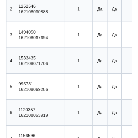
1252546
2
1
Да
Да
2 
162108060888
1494050
3
1
Да
Да
3 
162108067694
1533435
4
1
Да
Да
4 
162108071706
995731
5
1
Да
Да
5 
162108069286
1120357
6
1
Да
Да
6 
162108053919
1156596