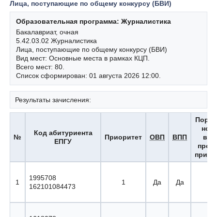
Лица, поступающие по общему конкурсу (БВИ)
Образовательная программа: Журналистика
Бакалавриат, очная
5.42.03.02 Журналистика
Лица, поступающие по общему конкурсу (БВИ)
Вид мест: Основные места в рамках КЦП.
Всего мест: 80.
Список сформирован: 01 августа 2026 12:00.
Результаты зачисления:
Поря
ном
Код абитуриента
№
Приоритет
ОВП
ВПП
вы
ЕПГУ
прох
приор
1995708
1
1
Да
Да
1 
162101084473