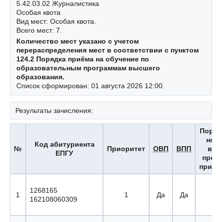
5.42.03.02 Журналистика
Особая квота
Вид мест: Особая квота.
Всего мест: 7.
Количество мест указано с учетом
перераспределения мест в соответствии с пунктом
124.2 Порядка приёма на обучение по
образовательным программам высшего
образования.
Список сформирован: 01 августа 2026 12:00.
Результаты зачисления:
Поря
ном
Код абитуриента
№
Приоритет
ОВП
ВПП
вы
ЕПГУ
прох
приор
1268165
1
1
Да
Да
1 
162108060309