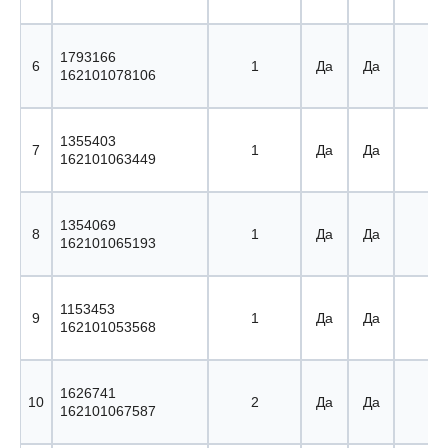
1793166
6
1
Да
Да
14 
162101078106
1355403
7
1
Да
Да
15 
162101063449
1354069
8
1
Да
Да
16 
162101065193
1153453
9
1
Да
Да
17 
162101053568
1626741
10
2
Да
Да
18 
162101067587