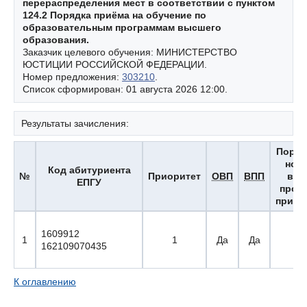
перераспределения мест в соответствии с пунктом
124.2 Порядка приёма на обучение по
образовательным программам высшего
образования.
Заказчик целевого обучения: МИНИСТЕРСТВО
ЮСТИЦИИ РОССИЙСКОЙ ФЕДЕРАЦИИ.
Номер предложения:
303210
.
Список сформирован: 01 августа 2026 12:00.
Результаты зачисления:
Поря
ном
Код абитуриента
№
Приоритет
ОВП
ВПП
вы
ЕПГУ
прох
приор
1609912
1
1
Да
Да
1 
162109070435
К оглавлению