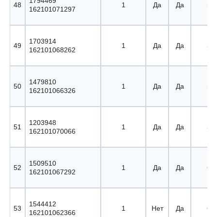
1794469
48
1
Да
Да
56 
162101071297
1703914
49
1
Да
Да
57 
162101068262
1479810
50
1
Да
Да
58 
162101066326
1203948
51
1
Да
Да
59 
162101070066
1509510
52
1
Да
Да
60 
162101067292
1544412
53
1
Нет
Да
61 
162101062366