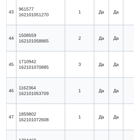
961577
43
1
Да
Да
51 
162101051270
1508559
44
2
Да
Да
52 
162101058865
1710942
45
3
Да
Да
53 
162101070885
1162364
46
1
Да
Да
54 
162101053709
1859802
47
1
Да
Да
55 
162101072608