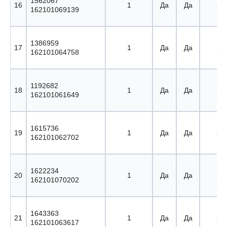
1562067
16
1
Да
Да
24 
162101069139
1386959
17
1
Да
Да
25 
162101064758
1192682
18
1
Да
Да
26 
162101061649
1615736
19
1
Да
Да
27 
162101062702
1622234
20
1
Да
Да
28 
162101070202
1643363
21
1
Да
Да
29 
162101063617