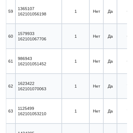
1365107
59
1
Нет
Да
67 
162101056198
1579933
60
1
Нет
Да
68 
162101067706
986943
61
1
Нет
Да
69 
162101051452
1623422
62
1
Нет
Да
70 
162101070063
1125499
63
1
Нет
Да
71 
162101053210