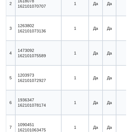
1618078
2
1
Да
Да
2 
162101070707
1263802
3
1
Да
Да
3 
162101073136
1473092
4
1
Да
Да
4 
162101075589
1203973
5
1
Да
Да
5 
162101072927
1936347
6
1
Да
Да
6 
162101078174
1090451
7
1
Да
Да
7 
162101063475