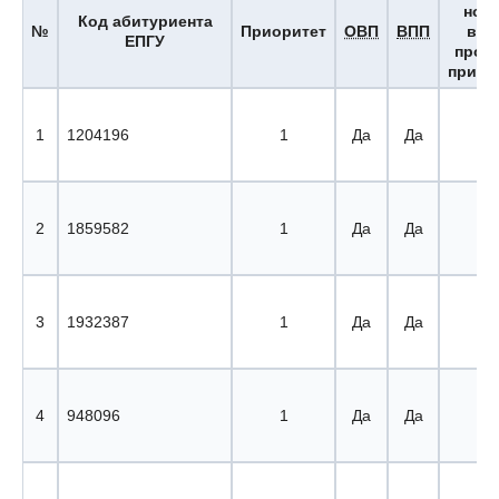
ном
Код абитуриента
№
Приоритет
ОВП
ВПП
вы
ЕПГУ
прох
приор
1
1204196
1
Да
Да
1 
2
1859582
1
Да
Да
2 
3
1932387
1
Да
Да
3 
4
948096
1
Да
Да
4 